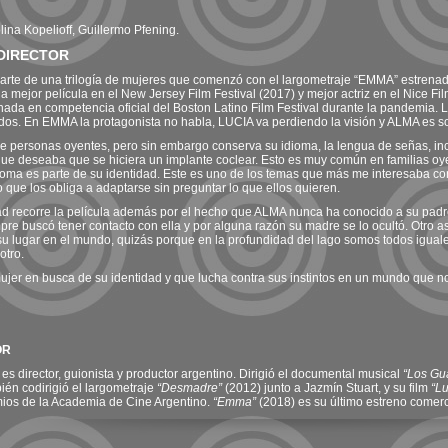
lina Kopelioff, Guillermo Pfening.
DIRECTOR
parte de una trilogía de mujeres que comenzó con el largometraje “EMMA” estren
 mejor película en el New Jersey Film Festival (2017) y mejor actriz en el Nice Film
ada en competencia oficial del Boston Latino Film Festival durante la pandemia. L
tidos. En EMMA la protagonista no habla, LUCIA va perdiendo la visión y ALMA es s
 personas oyentes, pero sin embargo conserva su idioma, la lengua de señas, inc
que deseaba que se hiciera un implante coclear. Esto es muy común en familias oye
oma es parte de su identidad. Este es uno de los temas que más me interesaba con
que los obliga a adaptarse sin preguntar lo que ellos quieren.
dad recorre la película además por el hecho que ALMA nunca ha conocido a su pa
pre buscó tener contacto con ella y por alguna razón su madre se lo ocultó. Otro as
su lugar en el mundo, quizás porque en la profundidad del lago somos todos igual
otro.
ujer en busca de su identidad y que lucha contra sus instintos en un mundo que no
OR
es director, guionista y productor argentino. Dirigió el documental musical
“Los Gu
bién codirigió el largometraje
“Desmadre”
(2012) junto a Jazmín Stuart, y su film
“L
ios de la Academia de Cine Argentino.
“Emma”
(2018) es su último estreno comer