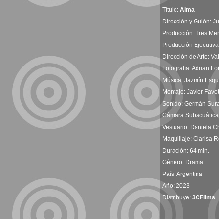
Título:
Alma
Dirección y Guión: J
Producción: Tres Men
Producción Ejecutiva:
Dirección de Arte: Va
Fotografía: Adrián L
Música: Jazmín Esqu
Montaje: Javier Favo
Sonido: Germán Sur
Cámara Subacuática:
Vestuario: Daniela Ch
Maquillaje: Clarisa 
Duración: 64 min.
Género: Drama
País: Argentina
Año: 2023
Distribuye:
3CFilms