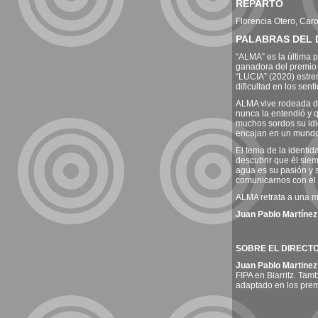
REPARTO
Florencia Otero, Caro
PALABRAS DEL 
“ALMA” es la última 
ganadora del premio a
“LUCIA” (2020) estren
dificultad en los sen
ALMA vive rodeada de
nunca la entendió y 
muchos sordos su idi
encajan en un mundo 
El tema de la identi
descubrir que él siem
agua es su pasión y 
comunicarnos con el 
ALMA retrata a una m
Juan Pablo Martínez
SOBRE EL DIRECT
Juan Pablo Martinez
FIPA en Biarritz. Tam
adaptado en los prem