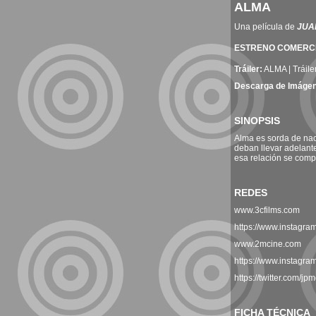
ALMA
Una película de
JUA
ESTRENO COMERCIAL
Tráiler
:
ALMA | Tráile
Descarga de Imáge
SINOPSIS
Alma es sorda de nac
deban llevar adelante
esa relación se compl
REDES
www.3cfilms.com
https://www.instagra
www.2mcine.com
https://www.instagra
https://twitter.com/jpm
FICHA TÉCNICA