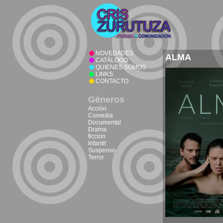
NOVEDADES
ALMA
CATÁLOGO
QUIENES SOMOS
LINKS
CONTACTO
Géneros
Acción
Comedia
Documental
Drama
ficcion
Infantil
Suspenso
Terror