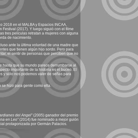
ado 2018 en el MALBA y Espacios INCAA,
 Festival (2017). Y luego siguió con el filme
as tres películas retratan a mujeres con alguna
orda de nacimiento.
luso ante la última voluntad de una madre que
ntes que tienen algún hijo sordo. Pero para
tar, el sentir de personas que perciben que no
dre hasta que su mundo parece derrumbarse al
pecto importante de la historia es el buceo. El
es y sólo nos podemos valer de señas para
 se hizo para gente como ella.
ardianes del Angel”
(2005) ganador del premio
una en Leo”
(2014) fue nominado a mejor guión
cial protagonizada por Germán Palacios.