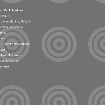
uan Pablo Martínez
tes S.A.
 Javier Martínez Foffani
lentina Dariomerlo
orenzo
ivel
t – Juan Pablo Martínez
acce
 Uriel Sokolowicz
iuailaf Alvarez
Reynoso