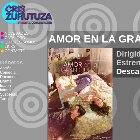
NOVEDADES
AMOR EN LA GR
CATÁLOGO
QUIENES SOMOS
LINKS
CONTACTO
Dirigi
Estren
Géneros
Acción
Desca
Comedia
Documental
Drama
ficcion
Infantil
Suspenso
Terror