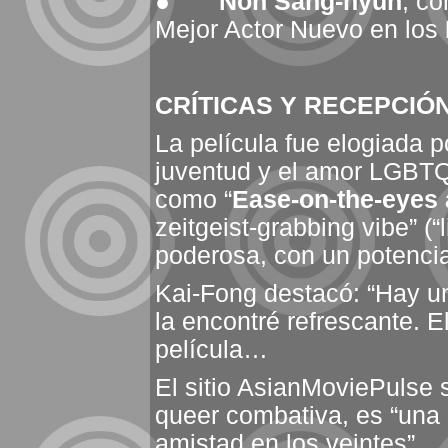
●
Noh Sang‑hyun
, c
Mejor Actor Nuevo en los
CRÍTICAS Y RECEPCIÓ
La película fue elogiada 
juventud y el amor LGBTQ
como “
Ease‑on‑the‑eyes 
zeitgeist‑grabbing vibe” (
poderosa, con un potencia
Kai‑Fong destacó: “Hay u
la encontré refrescante. 
película…
El sitio AsianMoviePulse 
queer combativa, es “una s
amistad en los veintes”