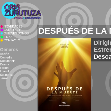
NOVEDADES
DESPUÉS DE LA
CATÁLOGO
QUIENES SOMOS
LINKS
CONTACTO
Dirigi
Estre
Géneros
Acción
Desca
Comedia
Documental
Drama
ficcion
Infantil
Suspenso
Terror