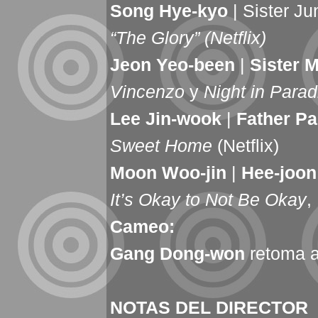
Song Hye-kyo
| Sister Ju
“The Glory” (Netflix)
Jeon Yeo-been
|
Sister 
Vincenzo
y
Night in Parad
Lee Jin-wook
|
Father Pa
Sweet Home
(Netflix)
Moon Woo-jin
|
Hee-joon
It’s Okay to Not Be Okay
,
Cameo:
Gang Dong-won
retoma 
NOTAS DEL DIRECTOR