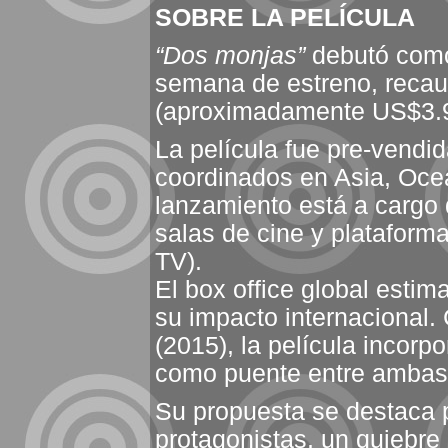
SOBRE LA PELÍCULA
“Dos monjas”
debutó como 
semana de estreno, reca
(aproximadamente US$3.9 
La película fue pre-vendi
coordinados en Asia, Oce
lanzamiento está a cargo 
salas de cine y plataform
TV).
El box office global esti
su impacto internacional
(2015), la película inco
como puente entre ambas 
Su propuesta se destaca 
protagonistas, un quiebre