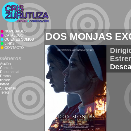
NOVEDADES
DOS MONJAS EX
CATÁLOGO
QUIENES SOMOS
LINKS
CONTACTO
Dirigi
Estre
Géneros
Acción
Desca
Comedia
Documental
Drama
ficcion
Infantil
Suspenso
Terror