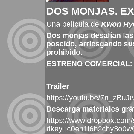
DOS MONJAS.
EX
Una película de
Kwon Hye
Dos monjas desafían las 
poseído, arriesgando su
prohibido.
ESTRENO COMERCIAL
Trailer
https://youtu.be/7n_zBuJ
Descarga materiales grá
https://www.dropbox.co
rlkey=c0en1l6h2chy3o0w