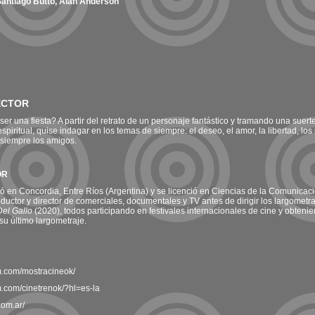
Santiago Butto, Alan Anderson
ECTOR
er una fiesta? A partir del retrato de un personaje fantástico y tramando una suer
piritual, quise indagar en los temas de siempre: el deseo, el amor, la libertad, los
 siempre los amigos.
OR
ó en Concordia, Entre Ríos (Argentina) y se licenció en Ciencias de la Comunicac
uctor y director de comerciales, documentales y TV antes de dirigir los largometr
el Gallo
(2020), todos participando en festivales internacionales de cine y obten
su último largometraje.
m.com/mostracineok/
m.com/cinetrenok/?hl=es-la
com.ar/