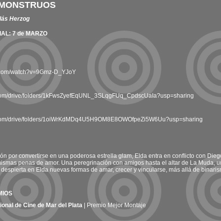
 MONSTRUOS
lás Herzog
AL: 7 de MARZO
e.com/watch?v=9Gmz-D_YJoY
e.com/drive/folders/1kFwsZyefEqUNL_3SLqgFUq_CpdscUaIa?usp=sharing
le.com/drive/folders/1oiWrKdMDq4U5H9OM8E8OWOfpeZi5W6Uu?usp=sharing
n por convertirse en una poderosa estrella glam, Elda entra en conflicto con Diego
ismas penas de amor. Una peregrinación con amigos hasta el altar de La Muda, un
despierta en Elda nuevas formas de amar, crecer y vincularse, más allá de binaris
MIOS
cional de Cine de Mar del Plata
| Premio Mejor Montaje