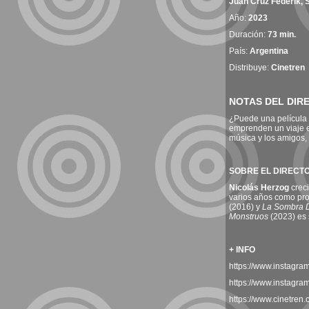
Juan Cruz Federik, 
Año:
2023
Duración:
73 min.
País:
Argentina
Distribuye:
Cinetren
NOTAS DEL DIR
¿Puede una película s
emprenden un viaje es
música y los amigos,
SOBRE EL DIRECT
Nicolás Herzog
creci
varios años como prod
(2016) y
La Sombra D
Monstruos
(2023) es 
+ INFO
https://www.instagra
https://www.instagra
https://www.cinetren.