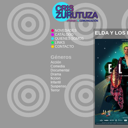
NOVEDADES
ELDA Y LOS
CATÁLOGO
QUIENES SOMOS
LINKS
CONTACTO
Géneros
Acción
Comedia
Documental
Drama
ficcion
Infantil
Suspenso
Terror