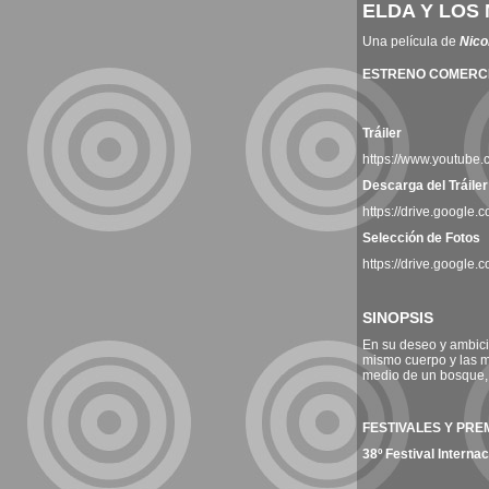
ELDA Y LOS
Una película de
Nico
ESTRENO COMERCI
Tráiler
https://www.youtub
Descarga del Tráiler
https://drive.googl
Selección de Fotos
https://drive.goog
SINOPSIS
En su deseo y ambició
mismo cuerpo y las m
medio de un bosque, 
FESTIVALES Y PRE
38º Festival Interna