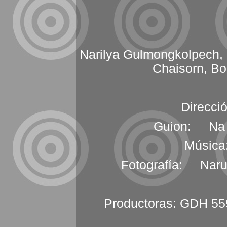
Narilya Gulmongkolpech,
Chaisorn, B
Direcci
Guion: Na H
Música
Fotografía: Naru
Productoras: GDH 55