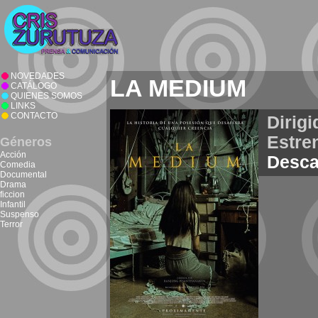
NOVEDADES
LA MEDIUM
CATÁLOGO
QUIENES SOMOS
LINKS
CONTACTO
Dirigi
Estre
Géneros
Acción
Desca
Comedia
Documental
Drama
ficcion
Infantil
Suspenso
Terror