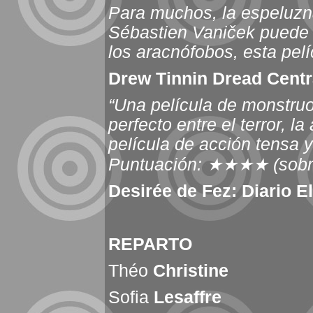
Para muchos, la espeluzn
Sébastien Vaniček puede
los aracnófobos, esta pelí
Drew Tinnin Dread Centr
“Una película de monstruo
perfecto entre el terror, l
película de acción tensa y
Puntuación:
★★★★
(sobr
Desirée de Fez:
Diario E
REPARTO
Théo
Christine
Sofia
Lesaffre