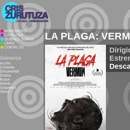
NOVEDADES
LA PLAGA: VERM
CATÁLOGO
QUIENES SOMOS
LINKS
CONTACTO
Dirigi
Estre
Géneros
Acción
Desca
Comedia
Documental
Drama
ficcion
Infantil
Suspenso
Terror