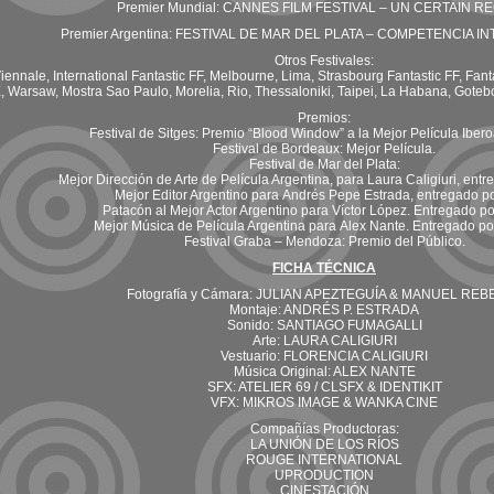
Premier Mundial: CANNES FILM FESTIVAL – UN CERTAIN 
Premier Argentina: FESTIVAL DE MAR DEL PLATA – COMPETENCIA I
Otros Festivales:
iennale, International Fantastic FF, Melbourne, Lima, Strasbourg Fantastic FF, Fanta
 Warsaw, Mostra Sao Paulo, Morelia, Rio, Thessaloniki, Taipei, La Habana, Gotebo
Premios:
Festival de Sitges: Premio “Blood Window” a la Mejor Película Iber
Festival de Bordeaux: Mejor Película.
Festival de Mar del Plata:
Mejor Dirección de Arte de Película Argentina, para Laura Caligiuri, ent
Mejor Editor Argentino para Andrés Pepe Estrada, entregado p
Patacón al Mejor Actor Argentino para Víctor López. Entregado p
Mejor Música de Película Argentina para Alex Nante. Entregado p
Festival Graba – Mendoza: Premio del Público.
FICHA TÉCNICA
Fotografía y Cámara: JULIAN APEZTEGUÍA & MANUEL REB
Montaje: ANDRÉS P. ESTRADA
Sonido: SANTIAGO FUMAGALLI
Arte: LAURA CALIGIURI
Vestuario: FLORENCIA CALIGIURI
Música Original: ALEX NANTE
SFX: ATELIER 69 / CLSFX & IDENTIKIT
VFX: MIKROS IMAGE & WANKA CINE
Compañías Productoras:
LA UNIÓN DE LOS RÍOS
ROUGE INTERNATIONAL
UPRODUCTION
CINESTACIÓN