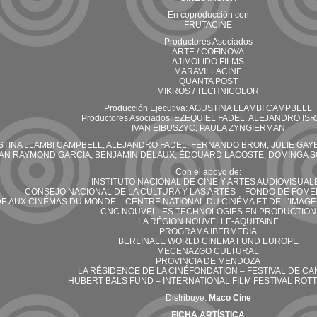
En coproducción con
FRUTACINE
Productores Asociados
ARTE / COFINOVA
AJIMOLIDO FILMS
MARAVILLACINE
QUANTA POST
MIKROS / TECHNICOLOR
Producción Ejecutiva: AGUSTINA LLAMBI CAMPBELL
Productores Asociados: EZEQUIEL FADEL, ALEJANDRO ISR
IVAN EIBUSZYC, PAULA ZYNGIERMAN
GUSTINA LLAMBI CAMPBELL, ALEJANDRO FADEL, FERNANDO BROM, JULIE GAY
AN RAYMOND GARCIA, BENJAMIN DELAUX, ÉDOUARD LACOSTE, DOMINGA 
Con el apoyo de:
INSTITUTO NACIONAL DE CINE Y ARTES AUDIOVISUAL
CONSEJO NACIONAL DE LA CULTURA Y LAS ARTES – FONDO DE FOME
IDE AUX CINÉMAS DU MONDE – CENTRE NATIONAL DU CINÉMA ET DE L’IMAGE
CNC NOUVELLES TECHNOLOGIES EN PRODUCTION
LA RÉGION NOUVELLE-AQUITAINE
PROGRAMA IBERMEDIA
BERLINALE WORLD CINEMA FUND EUROPE
MECENAZGO CULTURAL
PROVINCIA DE MENDOZA
LA RÉSIDENCE DE LA CINÉFONDATION – FESTIVAL DE C
HUBERT BALS FUND – INTERNATIONAL FILM FESTIVAL RO
Distribuye:
Maco Cine
FICHA ARTÍSTICA