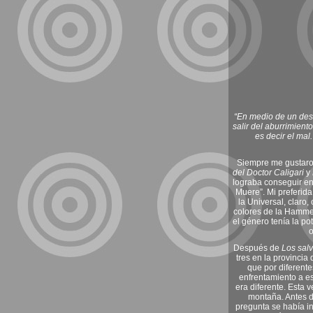
“En medio de un des
salir del aburrimient
es decir el ma
Siempre me gustaron 
del Doctor Caligari
y
lograba conseguir en
Muere”. Mi preferida
la Universal, claro
colores de la Hammer
el género tenía la po
o
Después de
Los salv
tres en la provincia
que por diferente
enfrentamiento a es
era diferente. Esta 
montaña. Antes de
pregunta se había in