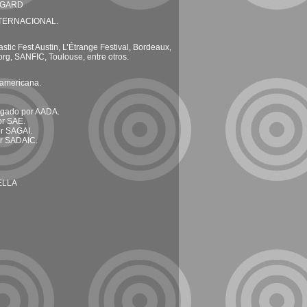
REGARD
NTERNACIONAL.
stic Fest Austin, L’Étrange Festival, Bordeaux,
rg, SANFIC, Toulouse, entre otros.
oamericana.
regado por AADA.
or SAE.
or SAGAI.
or SADAIC.
ELLA