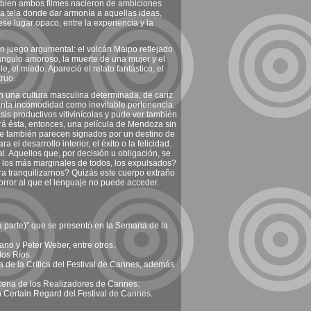
si bien ambos filmes nacieron de ambiciones
a tela donde dar armonía a aquellas ideas,
ese lugar opaco, entre la experiencia y la
.
n juego argumental: el volcán Maipo reflejado
riángulo amoroso, la muerte de una mujer y el
e, el miedo. Apareció el relato fantástico, el
ruo.
on una cultura masculina determinada, de cariz
tanta incomodidad como inevitable pertenencia.
sis productivos vitivinícolas y pude ver también
á ésta, entonces, una película de Mendoza sin
me también parecen signados por un destino de
l desarrollo interior, el éxito o la felicidad.
. Aquellos que, por decisión u obligación, se
o, los más marginales de todos, los expulsados?
 tranquilizarnos? Quizás este cuerpo extraño
horror al que el lenguaje no puede acceder.
a parte)” que se presentó en la Semana de la
ano y Peter Weber, entre otros.
los Ríos.
a de la Crítica del Festival de Cannes, además
ncena de los Realizadores de Cannes.
n Certain Regard del Festival de Cannes.