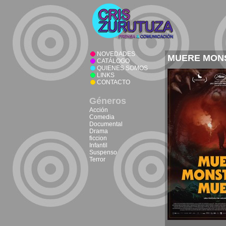
NOVEDADES
MUERE MON
CATÁLOGO
QUIENES SOMOS
LINKS
CONTACTO
Géneros
Acción
Comedia
Documental
Drama
ficcion
Infantil
Suspenso
Terror