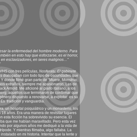
presar la enfermedad del hombre moderno. Para
mbién en esto hay que esforzarse, es el horror,
s en esclavizadores, en seres malignos…”
”
 VHS con tres películas,
Nosferatu
,
El gabinete
as dialogaban con todo tipo de oscuridades que
 Y donde filmé gran parte de “Muere, Monstruo,
rpos extraños, siempre me apasionaron. Las de
Jack Arnold. Me aficioné al
giallo
italiano, a los
erg: aquellos que terminaron de confirmar que
 género dispuesto a renovarse, a explotar: es su
 Es tradición y vanguardia.
a, un hospital psiquiátrico y un monasterio, los
los 18 años. Era una manera de revisitar lugares
n esta ficción ha sobrevivido su esencia. El
doba que me habían maravillado. Pero esta vez
uando por algunos años me dediqué a la vida de
rípode. Y mientras filmaba, algo fallaba. La
stalado en mi historia. Intentar que la lente y