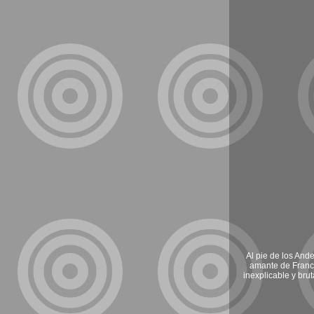
Al pie de los Ande
amante de Franci
inexplicable y bru