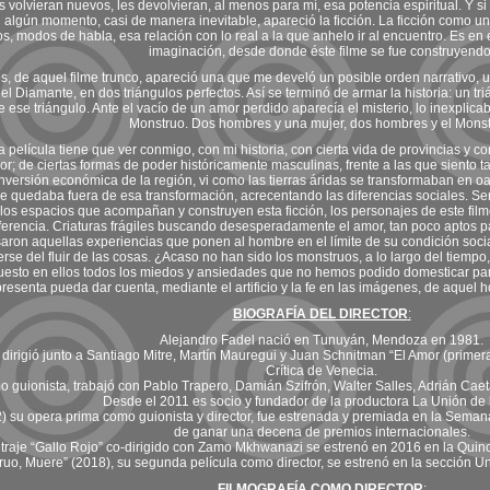
s volvieran nuevos, les devolvieran, al menos para mí, esa potencia espiritual. Y 
algún momento, casi de manera inevitable, apareció la ficción. La ficción como un
os, modos de habla, esa relación con lo real a la que anhelo ir al encuentro. Es en 
imaginación, desde donde éste filme se fue construyendo
, de aquel filme trunco, apareció una que me develó un posible orden narrativo, u
l Diamante, en dos triángulos perfectos. Así se terminó de armar la historia: un t
de ese triángulo. Ante el vacío de un amor perdido aparecía el misterio, lo inexplicabl
Monstruo. Dos hombres y una mujer, dos hombres y el Monst
 película tiene que ver conmigo, con mi historia, con cierta vida de provincias y c
or; de ciertas formas de poder históricamente masculinas, frente a las que siento 
onversión económica de la región, vi como las tierras áridas se transformaban en oa
quedaba fuera de esa transformación, acrecentando las diferencias sociales. Ser
los espacios que acompañan y construyen esta ficción, los personajes de este fil
erencia. Criaturas frágiles buscando desesperadamente el amor, tan poco aptos para e
ron aquellas experiencias que ponen al hombre en el límite de su condición social
erse del fluir de las cosas. ¿Acaso no han sido los monstruos, a lo largo del tiemp
sto en ellos todos los miedos y ansiedades que no hemos podido domesticar para
presenta pueda dar cuenta, mediante el artificio y la fe en las imágenes, de aquel 
BIOGRAFÍA DEL DIRECTOR
:
Alejandro Fadel nació en Tunuyán, Mendoza en 1981.
 dirigió junto a Santiago Mitre, Martín Mauregui y Juan Schnitman “El Amor (primer
Crítica de Venecia.
 guionista, trabajó con Pablo Trapero, Damián Szifrón, Walter Salles, Adrián Caet
Desde el 2011 es socio y fundador de la productora La Unión de 
) su opera prima como guionista y director, fue estrenada y premiada en la Seman
de ganar una decena de premios internacionales.
traje “Gallo Rojo” co-dirigido con Zamo Mkhwanazi se estrenó en 2016 en la Qui
uo, Muere” (2018), su segunda película como director, se estrenó en la sección U
FILMOGRAFÍA COMO DIRECTOR
: