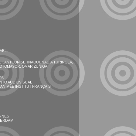
AEL,
ET, ANTOUN SEHNAOUI, NADIA TURINCEV,
SOTOMAYOR, OMAR ZÚÑIGA
ES
NTO AUDIOVISUAL
 ANIMÉE INSTITUT FRANÇAIS
ANNES
TTERDAM