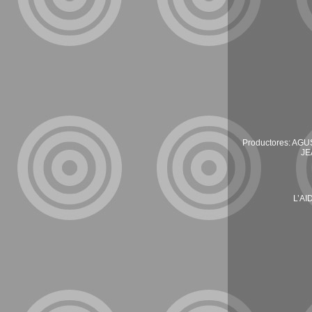
Productores: A
JE
L’A