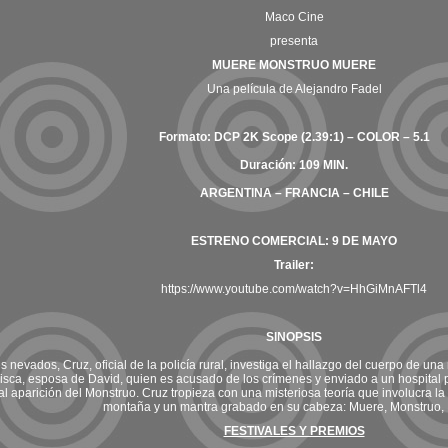
Maco Cine
presenta
MUERE MONSTRUO MUERE
Una película de Alejandro Fadel
Formato: DCP 2K Scope (2.39:1) – COLOR – 5.1
Duración: 109 MIN.
ARGENTINA – FRANCIA – CHILE
ESTRENO COMERCIAL: 9 DE MAYO
Trailer:
https://www.youtube.com/watch?v=HhGiMnAFTl4
SINOPSIS
s nevados, Cruz, oficial de la policía rural, investiga el hallazgo del cuerpo de un
sca, esposa de David, quien es acusado de los crímenes y enviado a un hospital ps
tal aparición del Monstruo. Cruz tropieza con una misteriosa teoría que involucra la
montaña y un mantra grabado en su cabeza: Muere, Monstruo,
FESTIVALES Y PREMIOS