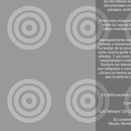
los micrófonos lo
documentales en 
paisajes, rostr
Entre esas imágenes
sobre la Laguna de
reflejo invertido 
Inevitablemente esta
violento y conservad
Fui testigo de la rec
como mucha gente se 
viñedos. Y así como 
marginalidad e indif
Siempre me interesa
ven obligados a corr
¿Acaso no hemos pue
que la película 
En 2003 escribió y
Como
“Los Salvajes” (2012
Su cortome
“Muere, Monstr