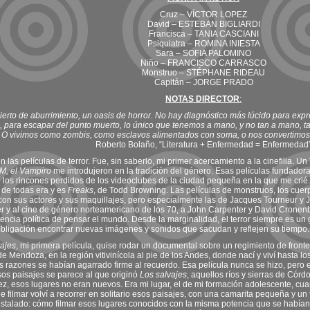
Cruz – VÍCTOR LOPEZ
David – ESTEBAN BIGLIARDI
Francisca – TANIA CASCIANI
Psiquiatra – ROMINA INIESTA
Sara – SOFIA PALOMINO
Niño – FRANCISCO CARRASCO
Monstruo – STÉPHANE RIDEAU
Capitán – JORGE PRADO
NOTAS DIRECTOR
:
ierto de aburrimiento, un oasis de horror. No hay diagnóstico más lúcido para ex
o, para escapar del punto muerto, lo único que tenemos a mano, y no tan a mano, ta
l. O vivimos como zombis, como esclavos alimentados con soma, o nos convertimo
Roberto Bolaño, “Literatura + Enfermedad = Enfermedad
las películas de terror. Fue, sin saberlo, mi primer acercamiento a la cinefilia. Un
M, el Vampiro
me introdujeron en la tradición del género. Esas películas fundador
 los rincones perdidos de los videoclubes de la ciudad pequeña en la que me crié.
 de todas era y es
Freaks
, de Todd Browning. Las películas de monstruos, los cue
, con sus actores y sus maquillajes, pero especialmente las de Jacques Tourneur y 
 y al cine de género norteamericano de los 70, a John Carpenter y David Cronenb
tencia política de pensar el mundo. Desde la marginalidad, el terror siempre es un
bligación encontrar nuevas imágenes y sonidos que sacudan y reflejen su tiempo.
ajes
, mi primera película, quise rodar un documental sobre un regimiento de fronter
 de Mendoza, en la región vitivinícola al pie de los Andes, donde nací y viví hasta 
s razones se habían agarrado firme al recuerdo. Esa película nunca se hizo, pero e
os paisajes se parece al que originó
Los salvajes
, aquellos ríos y sierras de Cór
vez, esos lugares no eran nuevos. Era mi lugar, el de mi formación adolescente, c
 filmar volví a recorrer en solitario esos paisajes, con una camarita pequeña y un t
stalado: cómo filmar esos lugares conocidos con la misma potencia que se habían in